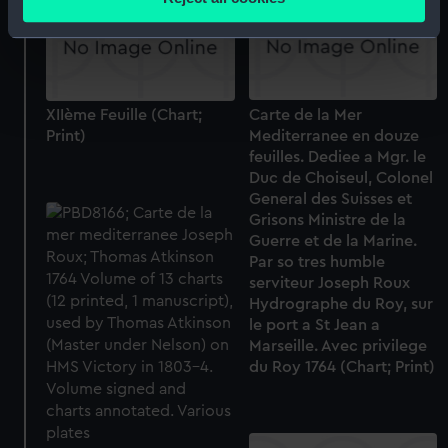
meters
Identify your device by actively scanning it for
specific characteristics (fingerprinting)
Find out more about how your personal data is processed
and set your preferences in the
details section
.
Carte de la Mer
XIIème Feuille (Chart;
Mediterranee en douze
Print)
feuilles. Dediee a Mgr. le
We use necessary cookies to make our websites work
Duc de Choiseul, Colonel
correctly for you.
General des Suisses et
We’d like to use additional cookies to remember your
Grisons Ministre de la
preferences, understand how our website is used, and to
Guerre et de la Marine.
help us improve it. We may also use cookies to tailor our
Par so tres humble
marketing to your interests and deliver embedded content
serviteur Joseph Roux
from third-party sources. You can choose to allow all
Hydrographe du Roy, sur
le port a St Jean a
cookies, change your preferences or opt-out at any time.
Marseille. Avec privilege
du Roy 1764 (Chart; Print)