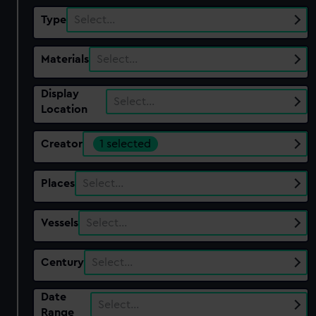
Type
Select…
Materials
Select…
Display
Select…
Location
Creator
1 selected
Places
Select…
Vessels
Select…
Century
Select…
Date
Select…
Range