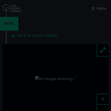
Skip
to
Menu
Close
M
main
content
BETA
Back to search results
+
-