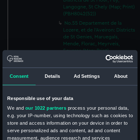
Districts de St Flour, Puy,
Langogne, St Chely (Map; Print)
(PBH8042(52))
No.55 Departement de la
Lozere, et de l'Aveiron: Districts
de St Genies, Maruegals,
Mende, Florac, Meyrveis,
Severac (Map; Print)
(PBH8042(53))
No.56 Departement de
l'Aveiron, et du Gard: Districts
Consent
Details
Ad Settings
About
de Milhau, Vigan, St Affrique
(Map; Print) (PBH8042(54))
No.57 Departement de
Responsible use of your data
l'Herault: Districts de Lodeve,
We and
our 1022 partners
process your personal data,
Bezier, St Pons (Map; Print)
e.g. your IP-number, using technology such as cookies to
(PBH8042(55))
store and access information on your device in order to
No.58 Departement de l'Aude:
serve personalized ads and content, ad and content
District de Narbonne (Map;
measurement, audience research and services