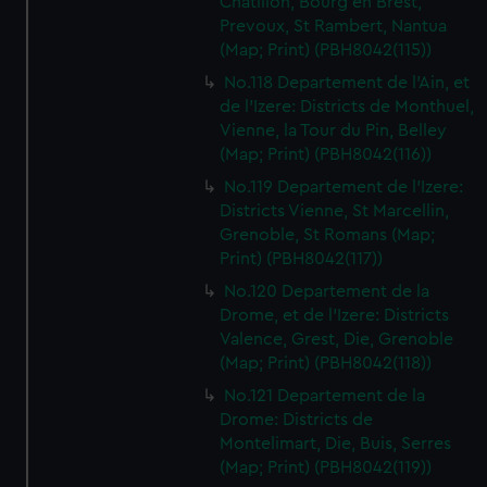
Chatillon, Bourg en Brest,
Prevoux, St Rambert, Nantua
(Map; Print) (PBH8042(115))
No.118 Departement de l'Ain, et
de l'Izere: Districts de Monthuel,
Vienne, la Tour du Pin, Belley
(Map; Print) (PBH8042(116))
No.119 Departement de l'Izere:
Districts Vienne, St Marcellin,
Grenoble, St Romans (Map;
Print) (PBH8042(117))
No.120 Departement de la
Drome, et de l'Izere: Districts
Valence, Grest, Die, Grenoble
(Map; Print) (PBH8042(118))
No.121 Departement de la
Drome: Districts de
Montelimart, Die, Buis, Serres
(Map; Print) (PBH8042(119))