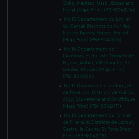
Culle, Mauriac, Ussel, Besse and
Murat (Map; Print) (PBH8042(14))
No.15 Departement du Lot, et
du Cantal: Districts de Aurillac,
Mur de Barres, Figeac, Martel
(Map; Print) (PBH8042(15))
No.16 Departement de
L'Aveiron, et du Lot: Districts de
Figeac, Aubin, Villefranche, St
Genies, Rhodez (Map; Print)
(PBH8042(16))
No.17 Departement du Tarn, et
de l'Aveiron: Districts de Gaillac,
Alby, Sauveterre and St Affrique
(Map; Print) (PBH8042(17))
No.18 Departement du Tarn et
de l'Herault: Districts de Lavaur,
Castre, la Caune, St Pons (Map;
Print) (PBH8042(18))