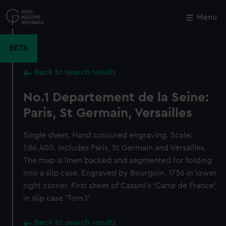
Skip
to
Menu
Close
M
main
content
BETA
Back to search results
No.1 Departement de la Seine:
Paris, St Germain, Versailles
Single sheet. Hand coloured engraving. Scale:
1:86,400. Includes Paris, St Germain and Versailles.
The map is linen backed and segmented for folding
into a slip case. Engraved by Bourgoin. 1736 in lower
right corner. First sheet of Cassini's 'Carte de France',
in slip case 'Tom.1'.
Back to search results