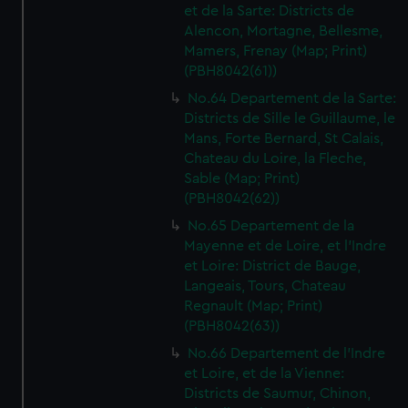
We’d like to use additional cookies to remember your
et de la Sarte: Districts de
preferences, understand how our website is used, and to
Alencon, Mortagne, Bellesme,
Mamers, Frenay (Map; Print)
help us improve it. We may also use cookies to tailor our
(PBH8042(61))
marketing to your interests and deliver embedded content
from third-party sources. You can choose to allow all
No.64 Departement de la Sarte:
cookies, change your preferences or opt-out at any time.
Districts de Sille le Guillaume, le
Mans, Forte Bernard, St Calais,
Chateau du Loire, la Fleche,
Sable (Map; Print)
(PBH8042(62))
No.65 Departement de la
Mayenne et de Loire, et l'Indre
et Loire: District de Bauge,
Langeais, Tours, Chateau
Regnault (Map; Print)
(PBH8042(63))
No.66 Departement de l'Indre
et Loire, et de la Vienne:
Districts de Saumur, Chinon,