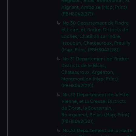
Regnault, Blois, Romorantin, St
Aignant, Amboise (Map; Print)
(PBH8042(27))
No.30 Departement de l'Indre
et Loire, et l'Indre. Districts de
Loches, Chatillon sur Indre,
Issoudun, Chateauroux, Preuilly
(Map; Print) (PBH8042(28))
No.31 Departement de l'Indre:
Districts de le Blanc,
Chateauroux, Argenton,
Montmorillon (Map; Print)
(PBH8042(29))
No.32 Departement de la H.te
Vienne, et la Creuze: Districts
de Dorat, la Souterrain,
Bourganeuf, Bellac (Map; Print)
(PBH8042(30))
No.33 Departement de la Haute