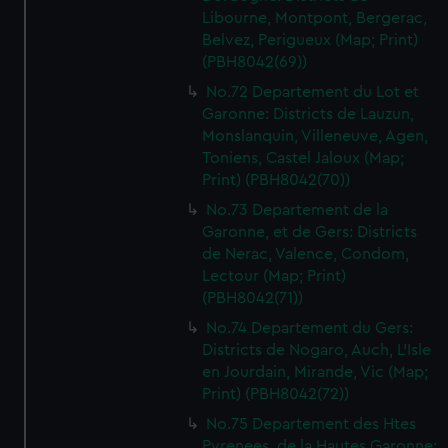
Libourne, Montpont, Bergerac,
Belvez, Perigueux (Map; Print)
(PBH8042(69))
No.72 Departement du Lot et
Garonne: Districts de Lauzun,
Monslanquin, Villeneuve, Agen,
Toniens, Castel Jaloux (Map;
Print) (PBH8042(70))
No.73 Departement de la
Garonne, et de Gers: Districts
de Nerac, Valence, Condom,
Lectour (Map; Print)
(PBH8042(71))
No.74 Departement du Gers:
Districts de Nogaro, Auch, L'Isle
en Jourdain, Mirande, Vic (Map;
Print) (PBH8042(72))
No.75 Departement des Htes
Pyrenees, de la Hautes Garonne: