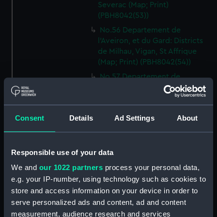
Severac (Map; Print)
(PBH8042(53))
No.56 Departement de
l'Aveiron, et du Gard: Districts
de Milhau, Vigan, St Affrique
(Map; Print) (PBH8042(54))
No.57 Departement de
l'Herault: Districts de Lodeve,
Bezier, St Pons (Map; Print)
(PBH8042(55))
Consent
Details
Ad Settings
About
No.58 Departement de l'Aude:
District de Narbonne (Map;
Print) (PBH8042(56))
Responsible use of your data
No.59 Departement de
We and
our 1022 partners
process your personal data,
Pyrenees Orientales: District de
e.g. your IP-number, using technology such as cookies to
Perpignan, Ceret (Map; Print)
store and access information on your device in order to
(PBH8042(57))
serve personalized ads and content, ad and content
No.60 Departement de Seine
measurement, audience research and services
Inferieure: Districts de