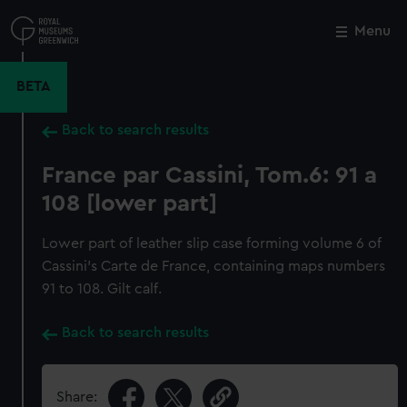
Skip
to
Menu
Close
M
main
content
BETA
Back to search results
France par Cassini, Tom.6: 91 a
108 [lower part]
Lower part of leather slip case forming volume 6 of
Cassini's Carte de France, containing maps numbers
91 to 108. Gilt calf.
Back to search results
Share: