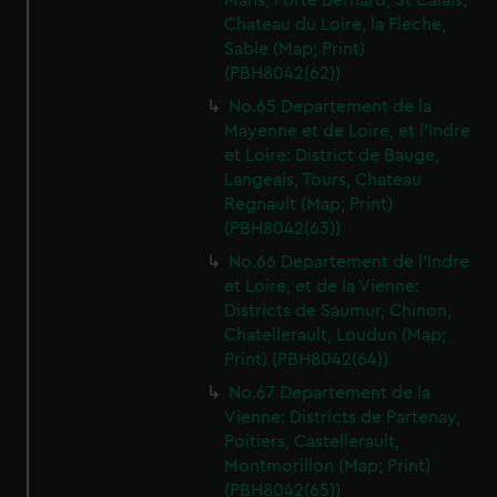
Mans, Forte Bernard, St Calais,
We’d like to use additional cookies to remember your
Chateau du Loire, la Fleche,
preferences, understand how our website is used, and to
Sable (Map; Print)
help us improve it. We may also use cookies to tailor our
(PBH8042(62))
marketing to your interests and deliver embedded content
No.65 Departement de la
from third-party sources. You can choose to allow all
Mayenne et de Loire, et l'Indre
cookies, change your preferences or opt-out at any time.
et Loire: District de Bauge,
Langeais, Tours, Chateau
Regnault (Map; Print)
(PBH8042(63))
No.66 Departement de l'Indre
et Loire, et de la Vienne:
Districts de Saumur, Chinon,
Chatellerault, Loudun (Map;
Print) (PBH8042(64))
No.67 Departement de la
Vienne: Districts de Partenay,
Poitiers, Castellerault,
Montmorillon (Map; Print)
(PBH8042(65))