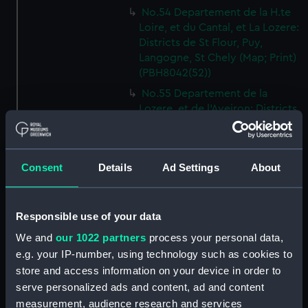
No.54 Departement de la H.te
Loire, et du Cantal, et La Lozere:
Districts de St Flour, Puy,
Langogne, St Chely (Map; Print)
(PBH8042(52))
No.55 Departement de la
Lozere, et de l'Aveiron: Districts
de St Genies, Maruegals,
Mende, Florac, Meyrveis,
Severac (Map; Print)
Consent
Details
Ad Settings
About
(PBH8042(53))
No.56 Departement de
l'Aveiron, et du Gard: Districts
Responsible use of your data
de Milhau, Vigan, St Affrique
(Map; Print) (PBH8042(54))
We and
our 1022 partners
process your personal data,
e.g. your IP-number, using technology such as cookies to
No.57 Departement de
store and access information on your device in order to
l'Herault: Districts de Lodeve,
Bezier, St Pons (Map; Print)
serve personalized ads and content, ad and content
(PBH8042(55))
measurement, audience research and services