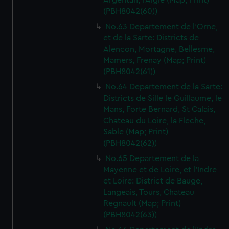
Argentan, l'Aigle (Map; Print)
We’d like to use additional cookies to remember your
(PBH8042(60))
preferences, understand how our website is used, and to
No.63 Departement de l'Orne,
help us improve it. We may also use cookies to tailor our
et de la Sarte: Districts de
marketing to your interests and deliver embedded content
Alencon, Mortagne, Bellesme,
from third-party sources. You can choose to allow all
Mamers, Frenay (Map; Print)
cookies, change your preferences or opt-out at any time.
(PBH8042(61))
No.64 Departement de la Sarte:
Districts de Sille le Guillaume, le
Mans, Forte Bernard, St Calais,
Chateau du Loire, la Fleche,
Sable (Map; Print)
(PBH8042(62))
No.65 Departement de la
Mayenne et de Loire, et l'Indre
et Loire: District de Bauge,
Langeais, Tours, Chateau
Regnault (Map; Print)
(PBH8042(63))