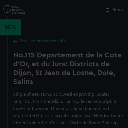
Skip
to
Menu
Close
M
main
content
BETA
Back to search results
No.115 Departement de la Cote
d'Or, et du Jura: Districts de
Dijon, St Jean de Losne, Dole,
Salins
Single sheet. Hand coloured engraving. Scale:
1:86,400. Paris meridian. 'Le Roy le Jeune Script' in
lower left corner. The map is linen backed and
segmented for folding into a slip case. Hundred-and-
fifteenth sheet of Cassini's 'Carte de France', in slip