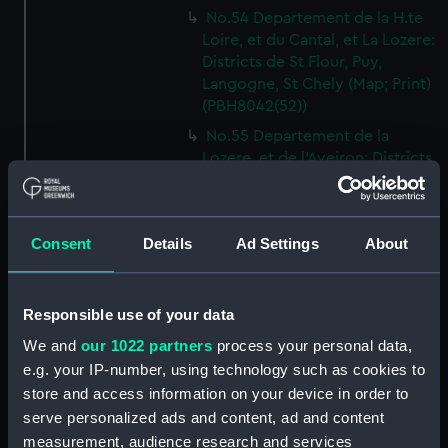
No.54 Departement de la H.te
Loire, et du Cantal, et La Lozere:
Districts de St Flour, Puy,
Langogne, St Chely (Map; Print)
(PBH8042(52))
No.55 Departement de la
Lozere, et de l'Aveiron: Districts
de St Genies, Maruegals,
Mende, Florac, Meyrveis,
Severac (Map; Print)
Consent
Details
Ad Settings
About
(PBH8042(53))
No.56 Departement de
l'Aveiron, et du Gard: Districts
Responsible use of your data
de Milhau, Vigan, St Affrique
(Map; Print) (PBH8042(54))
We and
our 1022 partners
process your personal data,
e.g. your IP-number, using technology such as cookies to
No.57 Departement de
store and access information on your device in order to
l'Herault: Districts de Lodeve,
Bezier, St Pons (Map; Print)
serve personalized ads and content, ad and content
(PBH8042(55))
measurement, audience research and services