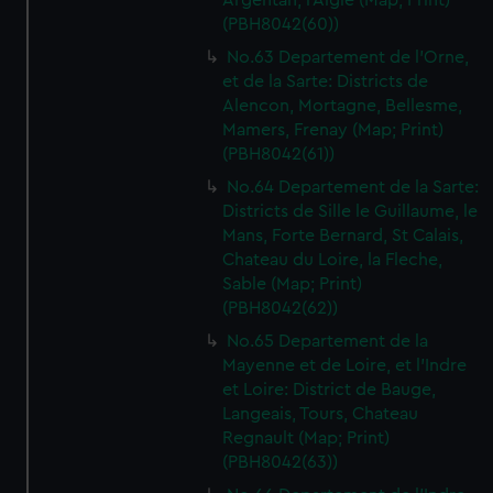
Argentan, l'Aigle (Map; Print)
We’d like to use additional cookies to remember your
(PBH8042(60))
preferences, understand how our website is used, and to
No.63 Departement de l'Orne,
help us improve it. We may also use cookies to tailor our
et de la Sarte: Districts de
marketing to your interests and deliver embedded content
Alencon, Mortagne, Bellesme,
from third-party sources. You can choose to allow all
Mamers, Frenay (Map; Print)
cookies, change your preferences or opt-out at any time.
(PBH8042(61))
No.64 Departement de la Sarte:
Districts de Sille le Guillaume, le
Mans, Forte Bernard, St Calais,
Chateau du Loire, la Fleche,
Sable (Map; Print)
(PBH8042(62))
No.65 Departement de la
Mayenne et de Loire, et l'Indre
et Loire: District de Bauge,
Langeais, Tours, Chateau
Regnault (Map; Print)
(PBH8042(63))