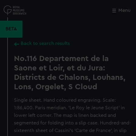
Skip
to
Menu
Close
M
main
content
BETA
Back to search results
No.116 Departement de la
Saone et Loir, et du Jura:
Districts de Chalons, Louhans,
Lons, Orgelet, S Cloud
Single sheet. Hand coloured engraving. Scale:
1:86,400. Paris meridian. 'Le Roy le Jeune Script' in
lower left corner. The map is linen backed and
segmented for folding into a slip case. Hundred-and-
sixteenth sheet of Cassini's 'Carte de France', in slip