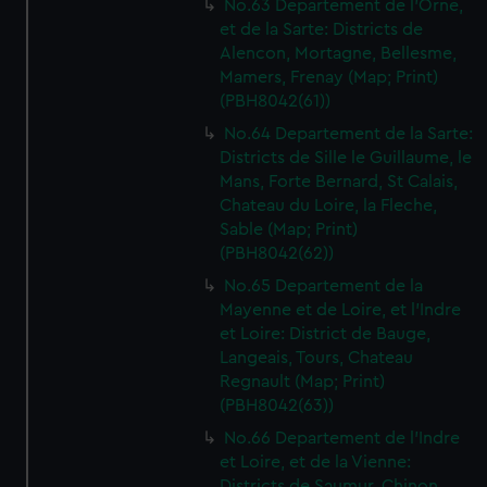
No.63 Departement de l'Orne,
We’d like to use additional cookies to remember your
et de la Sarte: Districts de
preferences, understand how our website is used, and to
Alencon, Mortagne, Bellesme,
help us improve it. We may also use cookies to tailor our
Mamers, Frenay (Map; Print)
marketing to your interests and deliver embedded content
(PBH8042(61))
from third-party sources. You can choose to allow all
No.64 Departement de la Sarte:
cookies, change your preferences or opt-out at any time.
Districts de Sille le Guillaume, le
Mans, Forte Bernard, St Calais,
Chateau du Loire, la Fleche,
Sable (Map; Print)
(PBH8042(62))
No.65 Departement de la
Mayenne et de Loire, et l'Indre
et Loire: District de Bauge,
Langeais, Tours, Chateau
Regnault (Map; Print)
(PBH8042(63))
No.66 Departement de l'Indre
et Loire, et de la Vienne:
Districts de Saumur, Chinon,