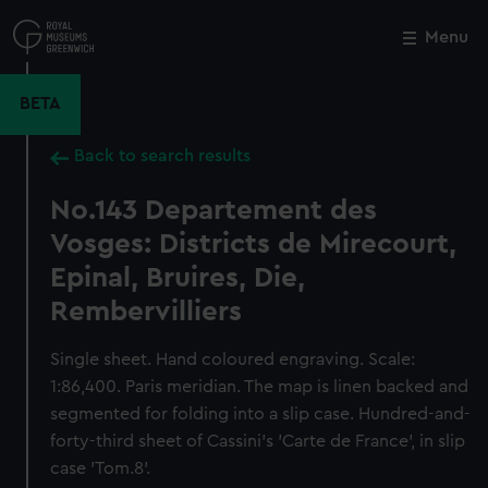
Skip
to
Menu
Close
M
main
content
BETA
Back to search results
No.143 Departement des
Vosges: Districts de Mirecourt,
Epinal, Bruires, Die,
Rembervilliers
Single sheet. Hand coloured engraving. Scale:
1:86,400. Paris meridian. The map is linen backed and
segmented for folding into a slip case. Hundred-and-
forty-third sheet of Cassini's 'Carte de France', in slip
case 'Tom.8'.