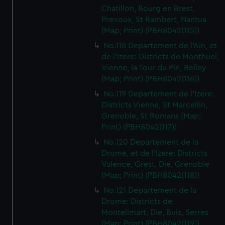
Chatillon, Bourg en Brest,
Prevoux, St Rambert, Nantua
(Map; Print) (PBH8042(115))
No.118 Departement de l'Ain, et
de l'Izere: Districts de Monthuel,
Vienne, la Tour du Pin, Belley
(Map; Print) (PBH8042(116))
No.119 Departement de l'Izere:
Districts Vienne, St Marcellin,
Grenoble, St Romans (Map;
Print) (PBH8042(117))
No.120 Departement de la
Drome, et de l'Izere: Districts
Valence, Grest, Die, Grenoble
(Map; Print) (PBH8042(118))
No.121 Departement de la
Drome: Districts de
Montelimart, Die, Buis, Serres
(Map; Print) (PBH8042(119))