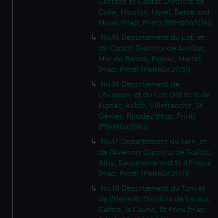
Correze et Cantal: Districts de
Culle, Mauriac, Ussel, Besse and
Murat (Map; Print) (PBH8042(14))
No.15 Departement du Lot, et
du Cantal: Districts de Aurillac,
Mur de Barres, Figeac, Martel
(Map; Print) (PBH8042(15))
No.16 Departement de
L'Aveiron, et du Lot: Districts de
Figeac, Aubin, Villefranche, St
Genies, Rhodez (Map; Print)
(PBH8042(16))
No.17 Departement du Tarn, et
de l'Aveiron: Districts de Gaillac,
Alby, Sauveterre and St Affrique
(Map; Print) (PBH8042(17))
No.18 Departement du Tarn et
de l'Herault: Districts de Lavaur,
Castre, la Caune, St Pons (Map;