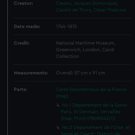
Creator:
Cassini, Jacques Dominique
;
Cassini de Thury, Cesar-Francois
Date made:
1744-1815
Credit:
National Maritime Museum,
Greenwich, London, Caird
Collection
Measurements:
Overall: 57 cm x 91 cm
Parts:
Carte Geometrique de la France
(Map)
No.1 Departement de la Seine:
Paris, St Germain, Versailles
(Map; Print) (PBH8042(1))
No.2 Departement de l'Oise, et
Seine et Oise P.: District de