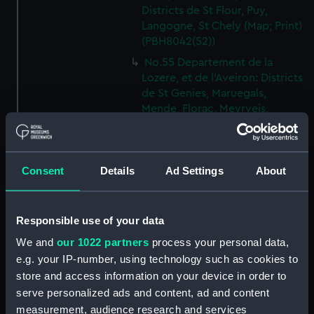
Districts de St Flour, Puy,
Langogne, St Chely (Map; Print)
(PBH8042(52))
No.55 Departement de la
Lozere, et de l'Aveiron: Districts
de St Genies, Maruegals,
Mende, Florac, Meyrveis,
Severac (Map; Print)
(PBH8042(53))
No.56 Departement de
Consent
Details
Ad Settings
About
l'Aveiron, et du Gard: Districts
de Milhau, Vigan, St Affrique
(Map; Print) (PBH8042(54))
Responsible use of your data
No.57 Departement de
We and
our 1022 partners
process your personal data,
l'Herault: Districts de Lodeve,
Bezier, St Pons (Map; Print)
e.g. your IP-number, using technology such as cookies to
(PBH8042(55))
store and access information on your device in order to
serve personalized ads and content, ad and content
No.58 Departement de l'Aude:
measurement, audience research and services
District de Narbonne (Map;