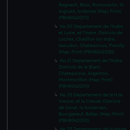
Regnault, Blois, Romorantin, St
Aignant, Amboise (Map; Print)
(PBH8042(27))
No.30 Departement de l'Indre
et Loire, et l'Indre. Districts de
Loches, Chatillon sur Indre,
Issoudun, Chateauroux, Preuilly
(Map; Print) (PBH8042(28))
No.31 Departement de l'Indre:
Districts de le Blanc,
Chateauroux, Argenton,
Montmorillon (Map; Print)
(PBH8042(29))
No.32 Departement de la H.te
Vienne, et la Creuze: Districts
de Dorat, la Souterrain,
Bourganeuf, Bellac (Map; Print)
(PBH8042(30))
No.33 Departement de la Haute