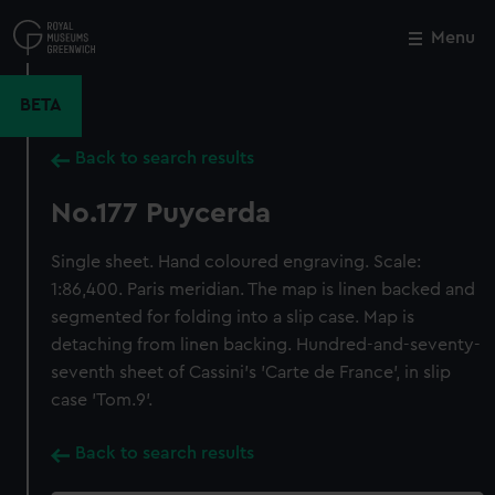
Skip
to
Menu
Close
M
main
content
BETA
Back to search results
No.177 Puycerda
Single sheet. Hand coloured engraving. Scale:
1:86,400. Paris meridian. The map is linen backed and
segmented for folding into a slip case. Map is
detaching from linen backing. Hundred-and-seventy-
seventh sheet of Cassini's 'Carte de France', in slip
case 'Tom.9'.
Back to search results