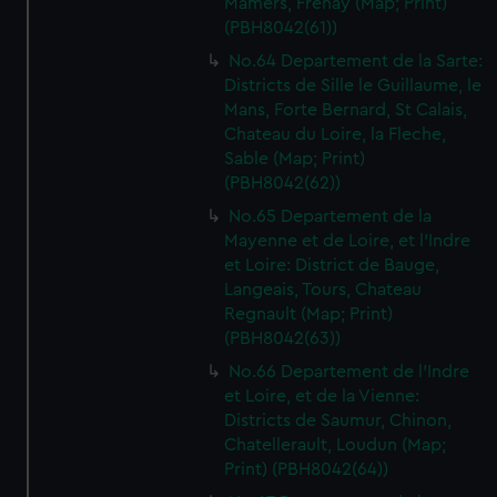
Mamers, Frenay (Map; Print)
We’d like to use additional cookies to remember your
(PBH8042(61))
preferences, understand how our website is used, and to
No.64 Departement de la Sarte:
help us improve it. We may also use cookies to tailor our
Districts de Sille le Guillaume, le
marketing to your interests and deliver embedded content
Mans, Forte Bernard, St Calais,
from third-party sources. You can choose to allow all
Chateau du Loire, la Fleche,
cookies, change your preferences or opt-out at any time.
Sable (Map; Print)
(PBH8042(62))
No.65 Departement de la
Mayenne et de Loire, et l'Indre
et Loire: District de Bauge,
Langeais, Tours, Chateau
Regnault (Map; Print)
(PBH8042(63))
No.66 Departement de l'Indre
et Loire, et de la Vienne:
Districts de Saumur, Chinon,
Chatellerault, Loudun (Map;
Print) (PBH8042(64))