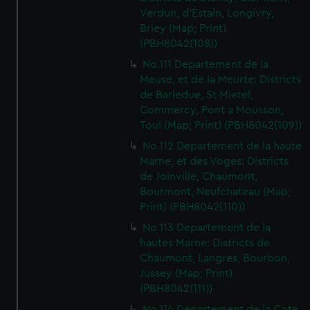
Verdun, d'Estain, Longivry,
Briey (Map; Print)
(PBH8042(108))
No.111 Departement de la
Meuse, et de la Meurte: Districts
de Barledue, St Mietel,
Commercy, Pont a Mousson,
Toul (Map; Print) (PBH8042(109))
No.112 Departement de la haute
Marne, et des Voges: Districts
de Joinville, Chaumont,
Bourmont, Neufchateau (Map;
Print) (PBH8042(110))
No.113 Departement de la
hautes Marne: Districts de
Chaumont, Langres, Bourbon,
Jussey (Map; Print)
(PBH8042(111))
No.114 Departement de la Cote