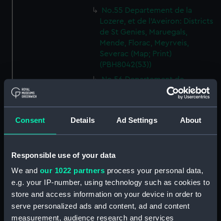
No.55 Departement de la
Lozere, et de l'Aveiron: Districts
de St Genies, Maruegals,
Mende, Florac, Meyrveis,
Severac (Map; Print)
(PBH8042(53))
No.56 Departement de
l'Aveiron, et du Gard: Districts
de Milhau, Vigan, St Affrique
(Map; Print) (PBH8042(54))
Consent
Details
Ad Settings
About
No.57 Departement de
l'Herault: Districts de Lodeve,
Bezier, St Pons (Map; Print)
Responsible use of your data
(PBH8042(55))
We and
our 1022 partners
process your personal data,
No.58 Departement de l'Aude:
e.g. your IP-number, using technology such as cookies to
District de Narbonne (Map;
store and access information on your device in order to
Print) (PBH8042(56))
serve personalized ads and content, ad and content
No.59 Departement de
measurement, audience research and services