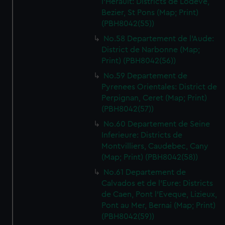
l'Herault: Districts de Lodeve,
We’d like to use additional cookies to remember your
Bezier, St Pons (Map; Print)
preferences, understand how our website is used, and to
(PBH8042(55))
help us improve it. We may also use cookies to tailor our
No.58 Departement de l'Aude:
marketing to your interests and deliver embedded content
District de Narbonne (Map;
from third-party sources. You can choose to allow all
Print) (PBH8042(56))
cookies, change your preferences or opt-out at any time.
No.59 Departement de
Pyrenees Orientales: District de
Perpignan, Ceret (Map; Print)
(PBH8042(57))
No.60 Departement de Seine
Inferieure: Districts de
Montvilliers, Caudebec, Cany
(Map; Print) (PBH8042(58))
No.61 Departement de
Calvados et de l'Eure: Districts
de Caen, Pont l'Eveque, Lizieux,
Pont au Mer, Bernai (Map; Print)
(PBH8042(59))