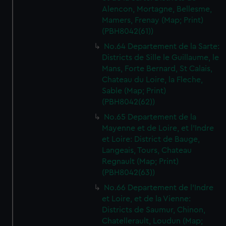
We’d like to use additional cookies to remember your
Alencon, Mortagne, Bellesme,
preferences, understand how our website is used, and to
Mamers, Frenay (Map; Print)
help us improve it. We may also use cookies to tailor our
(PBH8042(61))
marketing to your interests and deliver embedded content
No.64 Departement de la Sarte:
from third-party sources. You can choose to allow all
Districts de Sille le Guillaume, le
cookies, change your preferences or opt-out at any time.
Mans, Forte Bernard, St Calais,
Chateau du Loire, la Fleche,
Sable (Map; Print)
(PBH8042(62))
No.65 Departement de la
Mayenne et de Loire, et l'Indre
et Loire: District de Bauge,
Langeais, Tours, Chateau
Regnault (Map; Print)
(PBH8042(63))
No.66 Departement de l'Indre
et Loire, et de la Vienne:
Districts de Saumur, Chinon,
Chatellerault, Loudun (Map;