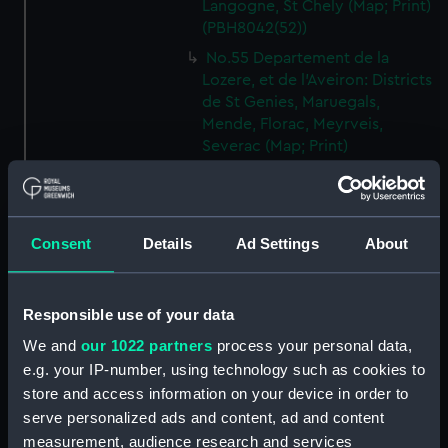
Langogne, St Chely (Map; Print)
(PBH8042(52))
No.55 Departement de la
Lozere, et de l'Aveiron: Districts
de St Genies, Maruegals,
Mende, Florac, Meyrveis,
Severac (Map; Print)
(PBH8042(53))
No.56 Departement de
l'Aveiron, et du Gard: Districts
de Milhau, Vigan, St Affrique
Consent
Details
Ad Settings
About
(Map; Print) (PBH8042(54))
No.57 Departement de
Responsible use of your data
l'Herault: Districts de Lodeve,
Bezier, St Pons (Map; Print)
We and
our 1022 partners
process your personal data,
(PBH8042(55))
e.g. your IP-number, using technology such as cookies to
No.58 Departement de l'Aude:
store and access information on your device in order to
District de Narbonne (Map;
serve personalized ads and content, ad and content
Print) (PBH8042(56))
measurement, audience research and services