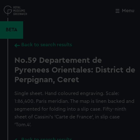
Skip
to
Menu
Close
M
main
content
BETA
Back to search results
No.59 Departement de
Pyrenees Orientales: District de
Perpignan, Ceret
Single sheet. Hand coloured engraving. Scale:
1:86,400. Paris meridian. The map is linen backed and
segmented for folding into a slip case. Fifty-ninth
sheet of Cassini's 'Carte de France', in slip case
'Tom.4'.
Back to search results