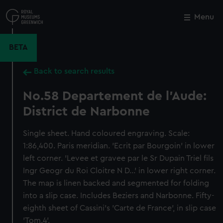
Skip
to
Menu
Close
M
main
content
BETA
Back to search results
No.58 Departement de l'Aude:
District de Narbonne
Single sheet. Hand coloured engraving. Scale:
1:86,400. Paris meridian. 'Ecrit par Bourgoin' in lower
left corner. 'Levee et gravee par le Sr Dupain Triel fils
Ingr Geogr du Roi Cloitre N D...' in lower right corner.
The map is linen backed and segmented for folding
into a slip case. Includes Beziers and Narbonne. Fifty-
eighth sheet of Cassini's 'Carte de France', in slip case
'Tom.4'.