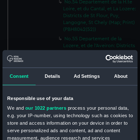
No.54 Departement de la H.te
Loire, et du Cantal, et La Lozere:
Districts de St Flour, Puy,
Langogne, St Chely (Map; Print)
(PBH8042(52))
No.55 Departement de la
Lozere, et de l'Aveiron: Districts
de St Genies, Maruegals,
Mende, Florac, Meyrveis,
Severac (Map; Print)
(PBH8042(53))
Consent
Details
Ad Settings
About
No.56 Departement de
l'Aveiron, et du Gard: Districts
de Milhau, Vigan, St Affrique
Responsible use of your data
(Map; Print) (PBH8042(54))
We and
our 1022 partners
process your personal data,
No.57 Departement de
e.g. your IP-number, using technology such as cookies to
l'Herault: Districts de Lodeve,
store and access information on your device in order to
Bezier, St Pons (Map; Print)
serve personalized ads and content, ad and content
(PBH8042(55))
measurement, audience research and services