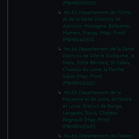
We’d like to use additional cookies to remember your
(PBH8042(60))
preferences, understand how our website is used, and to
No.63 Departement de l'Orne,
help us improve it. We may also use cookies to tailor our
et de la Sarte: Districts de
marketing to your interests and deliver embedded content
Alencon, Mortagne, Bellesme,
from third-party sources. You can choose to allow all
Mamers, Frenay (Map; Print)
(PBH8042(61))
cookies, change your preferences or opt-out at any time.
No.64 Departement de la Sarte:
Districts de Sille le Guillaume, le
Mans, Forte Bernard, St Calais,
Chateau du Loire, la Fleche,
Sable (Map; Print)
(PBH8042(62))
No.65 Departement de la
Mayenne et de Loire, et l'Indre
et Loire: District de Bauge,
Langeais, Tours, Chateau
Regnault (Map; Print)
(PBH8042(63))
No.66 Departement de l'Indre