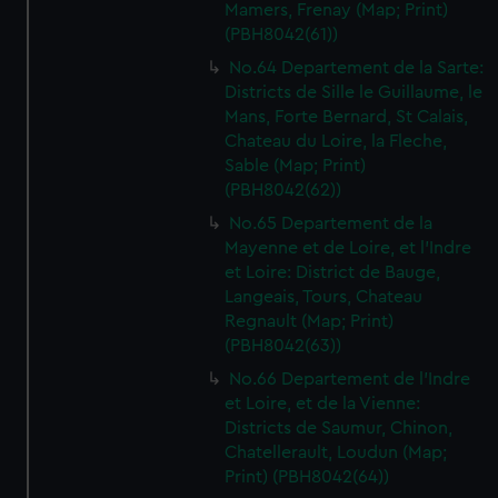
We’d like to use additional cookies to remember your
Mamers, Frenay (Map; Print)
(PBH8042(61))
preferences, understand how our website is used, and to
help us improve it. We may also use cookies to tailor our
No.64 Departement de la Sarte:
marketing to your interests and deliver embedded content
Districts de Sille le Guillaume, le
from third-party sources. You can choose to allow all
Mans, Forte Bernard, St Calais,
Chateau du Loire, la Fleche,
cookies, change your preferences or opt-out at any time.
Sable (Map; Print)
(PBH8042(62))
No.65 Departement de la
Mayenne et de Loire, et l'Indre
et Loire: District de Bauge,
Langeais, Tours, Chateau
Regnault (Map; Print)
(PBH8042(63))
No.66 Departement de l'Indre
et Loire, et de la Vienne:
Districts de Saumur, Chinon,
Chatellerault, Loudun (Map;
Print) (PBH8042(64))