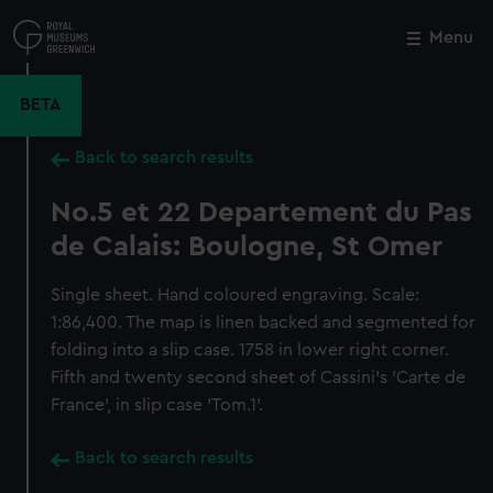
Skip
to
Menu
Close
M
main
content
BETA
Back to search results
No.5 et 22 Departement du Pas
de Calais: Boulogne, St Omer
Single sheet. Hand coloured engraving. Scale:
1:86,400. The map is linen backed and segmented for
folding into a slip case. 1758 in lower right corner.
Fifth and twenty second sheet of Cassini's 'Carte de
France', in slip case 'Tom.1'.
Back to search results