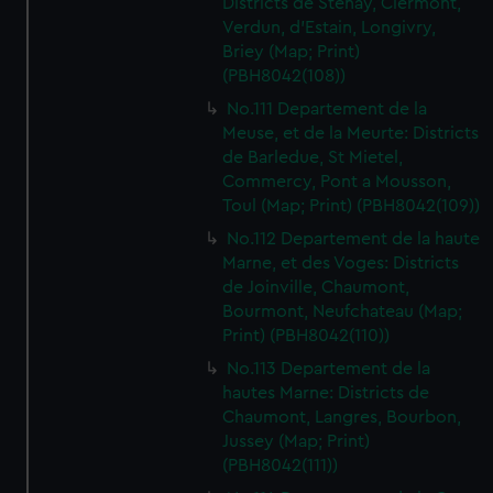
Districts de Stenay, Clermont,
Verdun, d'Estain, Longivry,
Briey (Map; Print)
(PBH8042(108))
No.111 Departement de la
Meuse, et de la Meurte: Districts
de Barledue, St Mietel,
Commercy, Pont a Mousson,
Toul (Map; Print) (PBH8042(109))
No.112 Departement de la haute
Marne, et des Voges: Districts
de Joinville, Chaumont,
Bourmont, Neufchateau (Map;
Print) (PBH8042(110))
No.113 Departement de la
hautes Marne: Districts de
Chaumont, Langres, Bourbon,
Jussey (Map; Print)
(PBH8042(111))