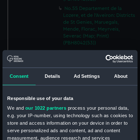
No.55 Departement de la
Lozere, et de l'Aveiron: Districts
de St Genies, Maruegals,
Mende, Florac, Meyrveis,
Severac (Map; Print)
(PBH8042(53))
No.56 Departement de
l'Aveiron, et du Gard: Districts
de Milhau, Vigan, St Affrique
(Map; Print) (PBH8042(54))
Consent
Details
Ad Settings
About
No.57 Departement de
l'Herault: Districts de Lodeve,
Bezier, St Pons (Map; Print)
Responsible use of your data
(PBH8042(55))
We and
our 1022 partners
process your personal data,
No.58 Departement de l'Aude:
e.g. your IP-number, using technology such as cookies to
District de Narbonne (Map;
store and access information on your device in order to
Print) (PBH8042(56))
serve personalized ads and content, ad and content
No.59 Departement de
measurement, audience research and services