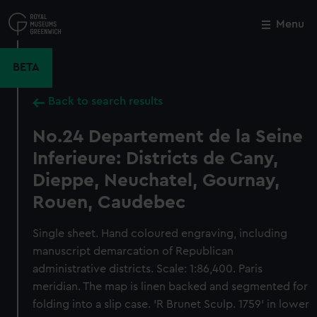
Skip
to
Menu
Close
M
main
content
BETA
Back to search results
No.24 Departement de la Seine
Inferieure: Districts de Cany,
Dieppe, Neuchatel, Gournay,
Rouen, Caudebec
Single sheet. Hand coloured engraving, including
manuscript demarcation of Republican
administrative districts. Scale: 1:86,400. Paris
meridian. The map is linen backed and segmented for
folding into a slip case. 'R Brunet Sculp. 1759' in lower