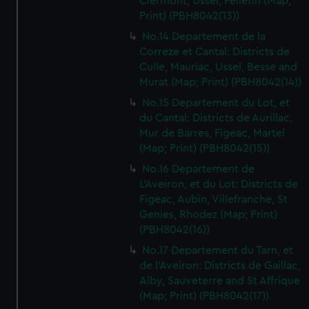
Clermont, Ussel, Felletin (Map;
Print) (PBH8042(13))
No.14 Departement de la
Correze et Cantal: Districts de
Culle, Mauriac, Ussel, Besse and
Murat (Map; Print) (PBH8042(14))
No.15 Departement du Lot, et
du Cantal: Districts de Aurillac,
Mur de Barres, Figeac, Martel
(Map; Print) (PBH8042(15))
No.16 Departement de
L'Aveiron, et du Lot: Districts de
Figeac, Aubin, Villefranche, St
Genies, Rhodez (Map; Print)
(PBH8042(16))
No.17 Departement du Tarn, et
de l'Aveiron: Districts de Gaillac,
Alby, Sauveterre and St Affrique
(Map; Print) (PBH8042(17))