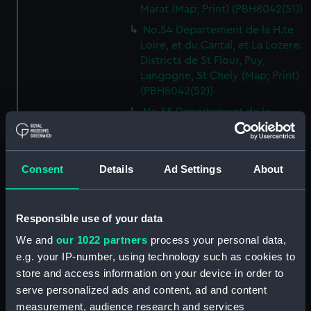
Marat (Map; Print) (PBH8042(51))
No.54 Departement de la H.te
Loire, et du Cantal, et La Lozere:
Districts de St Flour, Puy,
Langogne, St Chely (Map; Print)
(PBH8042(52))
No.55 Departement de la
Lozere, et de l'Aveiron: Districts
de St Genies, Maruegals,
Mende, Florac, Meyrveis,
Consent
Details
Ad Settings
About
Severac (Map; Print)
(PBH8042(53))
No.56 Departement de
Responsible use of your data
l'Aveiron, et du Gard: Districts
de Milhau, Vigan, St Affrique
We and
our 1022 partners
process your personal data,
(Map; Print) (PBH8042(54))
e.g. your IP-number, using technology such as cookies to
store and access information on your device in order to
No.57 Departement de
serve personalized ads and content, ad and content
l'Herault: Districts de Lodeve,
Bezier, St Pons (Map; Print)
measurement, audience research and services