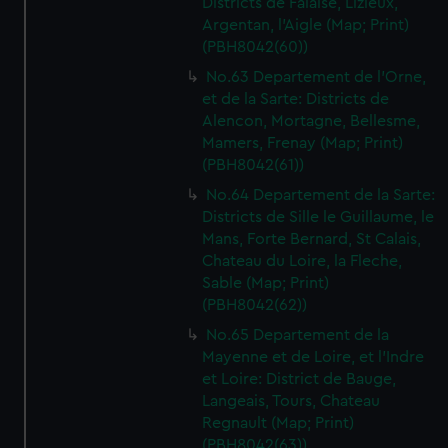
Districts de Falaise, Lizieux,
We’d like to use additional cookies to remember your
Argentan, l'Aigle (Map; Print)
preferences, understand how our website is used, and to
(PBH8042(60))
help us improve it. We may also use cookies to tailor our
No.63 Departement de l'Orne,
marketing to your interests and deliver embedded content
et de la Sarte: Districts de
from third-party sources. You can choose to allow all
Alencon, Mortagne, Bellesme,
cookies, change your preferences or opt-out at any time.
Mamers, Frenay (Map; Print)
(PBH8042(61))
No.64 Departement de la Sarte:
Districts de Sille le Guillaume, le
Mans, Forte Bernard, St Calais,
Chateau du Loire, la Fleche,
Sable (Map; Print)
(PBH8042(62))
No.65 Departement de la
Mayenne et de Loire, et l'Indre
et Loire: District de Bauge,
Langeais, Tours, Chateau
Regnault (Map; Print)
(PBH8042(63))