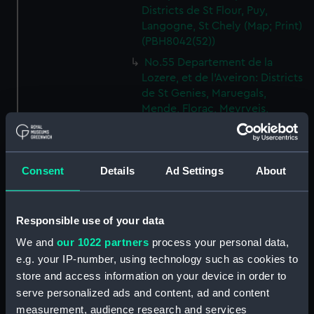
Districts de St Flour, Puy,
Langogne, St Chely (Map; Print)
(PBH8042(52))
No.55 Departement de la
Lozere, et de l'Aveiron: Districts
de St Genies, Maruegals,
Mende, Florac, Meyrveis,
Severac (Map; Print)
(PBH8042(53))
No.56 Departement de
Consent
Details
Ad Settings
About
l'Aveiron, et du Gard: Districts
de Milhau, Vigan, St Affrique
(Map; Print) (PBH8042(54))
Responsible use of your data
No.57 Departement de
We and
our 1022 partners
process your personal data,
l'Herault: Districts de Lodeve,
Bezier, St Pons (Map; Print)
e.g. your IP-number, using technology such as cookies to
(PBH8042(55))
store and access information on your device in order to
serve personalized ads and content, ad and content
No.58 Departement de l'Aude:
measurement, audience research and services
District de Narbonne (Map;