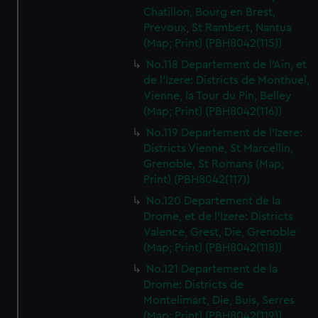
Chatillon, Bourg en Brest,
Prevoux, St Rambert, Nantua
(Map; Print) (PBH8042(115))
No.118 Departement de l'Ain, et
de l'Izere: Districts de Monthuel,
Vienne, la Tour du Pin, Belley
(Map; Print) (PBH8042(116))
No.119 Departement de l'Izere:
Districts Vienne, St Marcellin,
Grenoble, St Romans (Map;
Print) (PBH8042(117))
No.120 Departement de la
Drome, et de l'Izere: Districts
Valence, Grest, Die, Grenoble
(Map; Print) (PBH8042(118))
No.121 Departement de la
Drome: Districts de
Montelimart, Die, Buis, Serres
(Map; Print) (PBH8042(119))