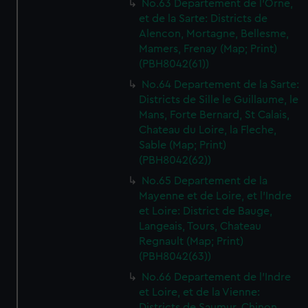
No.63 Departement de l'Orne,
We’d like to use additional cookies to remember your
et de la Sarte: Districts de
preferences, understand how our website is used, and to
Alencon, Mortagne, Bellesme,
help us improve it. We may also use cookies to tailor our
Mamers, Frenay (Map; Print)
marketing to your interests and deliver embedded content
(PBH8042(61))
from third-party sources. You can choose to allow all
No.64 Departement de la Sarte:
cookies, change your preferences or opt-out at any time.
Districts de Sille le Guillaume, le
Mans, Forte Bernard, St Calais,
Chateau du Loire, la Fleche,
Sable (Map; Print)
(PBH8042(62))
No.65 Departement de la
Mayenne et de Loire, et l'Indre
et Loire: District de Bauge,
Langeais, Tours, Chateau
Regnault (Map; Print)
(PBH8042(63))
No.66 Departement de l'Indre
et Loire, et de la Vienne:
Districts de Saumur, Chinon,