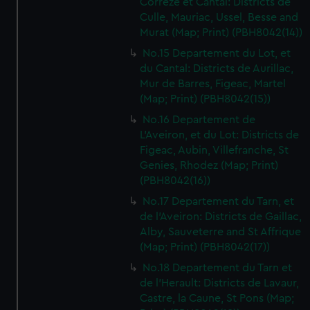
Correze et Cantal: Districts de
Culle, Mauriac, Ussel, Besse and
Murat (Map; Print) (PBH8042(14))
No.15 Departement du Lot, et
du Cantal: Districts de Aurillac,
Mur de Barres, Figeac, Martel
(Map; Print) (PBH8042(15))
No.16 Departement de
L'Aveiron, et du Lot: Districts de
Figeac, Aubin, Villefranche, St
Genies, Rhodez (Map; Print)
(PBH8042(16))
No.17 Departement du Tarn, et
de l'Aveiron: Districts de Gaillac,
Alby, Sauveterre and St Affrique
(Map; Print) (PBH8042(17))
No.18 Departement du Tarn et
de l'Herault: Districts de Lavaur,
Castre, la Caune, St Pons (Map;