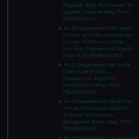
Regnault, Blois, Romorantin, St
Aignant, Amboise (Map; Print)
(PBH8042(27))
No.30 Departement de l'Indre
et Loire, et l'Indre. Districts de
Loches, Chatillon sur Indre,
Issoudun, Chateauroux, Preuilly
(Map; Print) (PBH8042(28))
No.31 Departement de l'Indre:
Districts de le Blanc,
Chateauroux, Argenton,
Montmorillon (Map; Print)
(PBH8042(29))
No.32 Departement de la H.te
Vienne, et la Creuze: Districts
de Dorat, la Souterrain,
Bourganeuf, Bellac (Map; Print)
(PBH8042(30))
No.33 Departement de la Haute