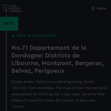
Skip
to
Menu
Close
M
main
content
BETA
Back to search results
No.71 Departement de la
Dordogne: Districts de
Libourne, Montpont, Bergerac,
Belvez, Perigueux
Single sheet. Hand coloured engraving. Scale:
1:86,400. Paris meridian. The map is linen backed and
segmented for folding into a slip case. Seventy-first
sheet of Cassini's 'Carte de France', in slip case
'Tom.4'.