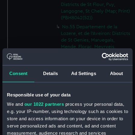
Districts de St Flour, Puy,
Langogne, St Chely (Map; Print)
(PBH8042(52))
No.55 Departement de la
Lozere, et de l'Aveiron: Districts
de St Genies, Maruegals,
Mende, Florac, Meyrveis,
Severac (Map; Print)
(PBH8042(53))
No.56 Departement de
Consent
Details
Ad Settings
About
l'Aveiron, et du Gard: Districts
de Milhau, Vigan, St Affrique
(Map; Print) (PBH8042(54))
Responsible use of your data
No.57 Departement de
We and
our 1022 partners
process your personal data,
l'Herault: Districts de Lodeve,
Bezier, St Pons (Map; Print)
e.g. your IP-number, using technology such as cookies to
(PBH8042(55))
store and access information on your device in order to
serve personalized ads and content, ad and content
No.58 Departement de l'Aude:
measurement, audience research and services
District de Narbonne (Map;