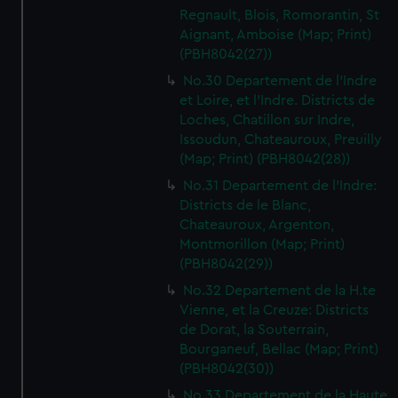
Regnault, Blois, Romorantin, St
Aignant, Amboise (Map; Print)
(PBH8042(27))
No.30 Departement de l'Indre
et Loire, et l'Indre. Districts de
Loches, Chatillon sur Indre,
Issoudun, Chateauroux, Preuilly
(Map; Print) (PBH8042(28))
No.31 Departement de l'Indre:
Districts de le Blanc,
Chateauroux, Argenton,
Montmorillon (Map; Print)
(PBH8042(29))
No.32 Departement de la H.te
Vienne, et la Creuze: Districts
de Dorat, la Souterrain,
Bourganeuf, Bellac (Map; Print)
(PBH8042(30))
No.33 Departement de la Haute