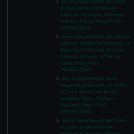
No.63 Departement de l'Orne,
We’d like to use additional cookies to remember your
et de la Sarte: Districts de
preferences, understand how our website is used, and to
Alencon, Mortagne, Bellesme,
help us improve it. We may also use cookies to tailor our
Mamers, Frenay (Map; Print)
marketing to your interests and deliver embedded content
(PBH8042(61))
from third-party sources. You can choose to allow all
No.64 Departement de la Sarte:
cookies, change your preferences or opt-out at any time.
Districts de Sille le Guillaume, le
Mans, Forte Bernard, St Calais,
Chateau du Loire, la Fleche,
Sable (Map; Print)
(PBH8042(62))
No.65 Departement de la
Mayenne et de Loire, et l'Indre
et Loire: District de Bauge,
Langeais, Tours, Chateau
Regnault (Map; Print)
(PBH8042(63))
No.66 Departement de l'Indre
et Loire, et de la Vienne:
Districts de Saumur, Chinon,