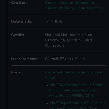
Creator:
Cassini, Jacques Dominique
;
Cassini de Thury, Cesar-Francois
Date made:
1744-1815
Credit:
National Maritime Museum,
Greenwich, London, Caird
Collection
Measurements:
Overall: 57 cm x 91 cm
Parts:
Carte Geometrique de la France
(Map)
No.1 Departement de la Seine:
Paris, St Germain, Versailles
(Map; Print) (PBH8042(1))
No.2 Departement de l'Oise, et
Seine et Oise P.: District de