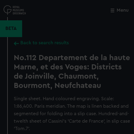
Skip
to
Menu
Close
M
main
content
BETA
Back to search results
No.112 Departement de la haute
Marne, et des Voges: Districts
de Joinville, Chaumont,
Bourmont, Neufchateau
Single sheet. Hand coloured engraving. Scale:
1:86,400. Paris meridian. The map is linen backed and
segmented for folding into a slip case. Hundred-and-
twelth sheet of Cassini's 'Carte de France', in slip case
'Tom.7'.