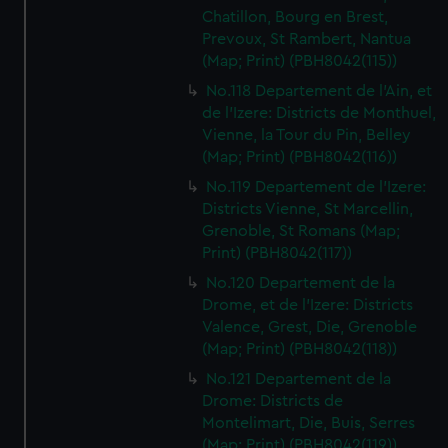
Chatillon, Bourg en Brest,
Prevoux, St Rambert, Nantua
(Map; Print) (PBH8042(115))
No.118 Departement de l'Ain, et
de l'Izere: Districts de Monthuel,
Vienne, la Tour du Pin, Belley
(Map; Print) (PBH8042(116))
No.119 Departement de l'Izere:
Districts Vienne, St Marcellin,
Grenoble, St Romans (Map;
Print) (PBH8042(117))
No.120 Departement de la
Drome, et de l'Izere: Districts
Valence, Grest, Die, Grenoble
(Map; Print) (PBH8042(118))
No.121 Departement de la
Drome: Districts de
Montelimart, Die, Buis, Serres
(Map; Print) (PBH8042(119))