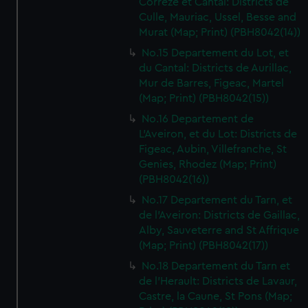
Correze et Cantal: Districts de
Culle, Mauriac, Ussel, Besse and
Murat (Map; Print) (PBH8042(14))
No.15 Departement du Lot, et
du Cantal: Districts de Aurillac,
Mur de Barres, Figeac, Martel
(Map; Print) (PBH8042(15))
No.16 Departement de
L'Aveiron, et du Lot: Districts de
Figeac, Aubin, Villefranche, St
Genies, Rhodez (Map; Print)
(PBH8042(16))
No.17 Departement du Tarn, et
de l'Aveiron: Districts de Gaillac,
Alby, Sauveterre and St Affrique
(Map; Print) (PBH8042(17))
No.18 Departement du Tarn et
de l'Herault: Districts de Lavaur,
Castre, la Caune, St Pons (Map;