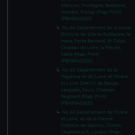
We’d like to use additional cookies to remember your
Alencon, Mortagne, Bellesme,
preferences, understand how our website is used, and to
Mamers, Frenay (Map; Print)
help us improve it. We may also use cookies to tailor our
(PBH8042(61))
marketing to your interests and deliver embedded content
No.64 Departement de la Sarte:
from third-party sources. You can choose to allow all
Districts de Sille le Guillaume, le
cookies, change your preferences or opt-out at any time.
Mans, Forte Bernard, St Calais,
Chateau du Loire, la Fleche,
Sable (Map; Print)
(PBH8042(62))
No.65 Departement de la
Mayenne et de Loire, et l'Indre
et Loire: District de Bauge,
Langeais, Tours, Chateau
Regnault (Map; Print)
(PBH8042(63))
No.66 Departement de l'Indre
et Loire, et de la Vienne:
Districts de Saumur, Chinon,
Chatellerault, Loudun (Map;