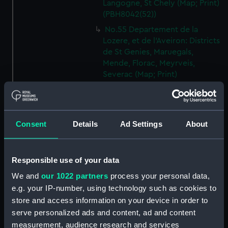
Langogne, St Chely (Map; Print)
(PBH8042(52))
No.55 Departement de la
Lozere, et de l'Aveiron: Districts
de St Genies, Maruegals,
Mende, Florac, Meyrveis,
Severac (Map; Print)
(PBH8042(53))
No.56 Departement de
l'Aveiron, et du Gard: Districts
de Milhau, Vigan, St Affrique
Consent
Details
Ad Settings
About
(Map; Print) (PBH8042(54))
No.57 Departement de
Responsible use of your data
l'Herault: Districts de Lodeve,
Bezier, St Pons (Map; Print)
We and
our 1022 partners
process your personal data,
(PBH8042(55))
e.g. your IP-number, using technology such as cookies to
No.58 Departement de l'Aude:
store and access information on your device in order to
District de Narbonne (Map;
serve personalized ads and content, ad and content
Print) (PBH8042(56))
measurement, audience research and services