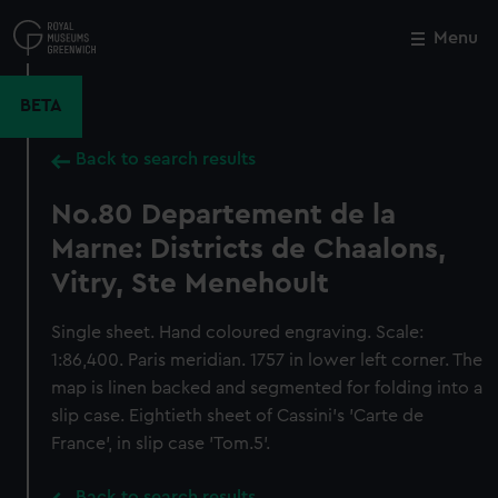
Skip
to
Menu
Close
M
main
content
BETA
Back to search results
No.80 Departement de la
Marne: Districts de Chaalons,
Vitry, Ste Menehoult
Single sheet. Hand coloured engraving. Scale:
1:86,400. Paris meridian. 1757 in lower left corner. The
map is linen backed and segmented for folding into a
slip case. Eightieth sheet of Cassini's 'Carte de
France', in slip case 'Tom.5'.
Back to search results