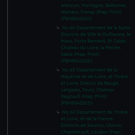
We’d like to use additional cookies to remember your
Alencon, Mortagne, Bellesme,
preferences, understand how our website is used, and to
Mamers, Frenay (Map; Print)
help us improve it. We may also use cookies to tailor our
(PBH8042(61))
marketing to your interests and deliver embedded content
No.64 Departement de la Sarte:
from third-party sources. You can choose to allow all
Districts de Sille le Guillaume, le
cookies, change your preferences or opt-out at any time.
Mans, Forte Bernard, St Calais,
Chateau du Loire, la Fleche,
Sable (Map; Print)
(PBH8042(62))
No.65 Departement de la
Mayenne et de Loire, et l'Indre
et Loire: District de Bauge,
Langeais, Tours, Chateau
Regnault (Map; Print)
(PBH8042(63))
No.66 Departement de l'Indre
et Loire, et de la Vienne:
Districts de Saumur, Chinon,
Chatellerault, Loudun (Map;