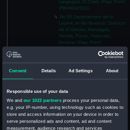
Langogne, St Chely (Map; Print)
(PBH8042(52))
No.55 Departement de la
Lozere, et de l'Aveiron: Districts
de St Genies, Maruegals,
Mende, Florac, Meyrveis,
Severac (Map; Print)
(PBH8042(53))
No.56 Departement de
l'Aveiron, et du Gard: Districts
de Milhau, Vigan, St Affrique
Consent
Details
Ad Settings
About
(Map; Print) (PBH8042(54))
No.57 Departement de
Responsible use of your data
l'Herault: Districts de Lodeve,
Bezier, St Pons (Map; Print)
We and
our 1022 partners
process your personal data,
(PBH8042(55))
e.g. your IP-number, using technology such as cookies to
No.58 Departement de l'Aude:
store and access information on your device in order to
District de Narbonne (Map;
serve personalized ads and content, ad and content
Print) (PBH8042(56))
measurement, audience research and services