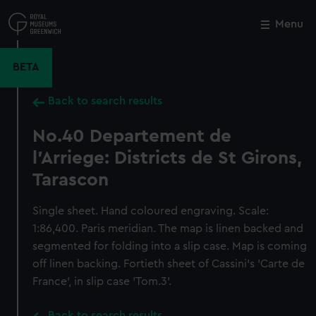
Skip
to
Menu
Close
M
main
content
BETA
Back to search results
No.40 Departement de
l'Arriege: Districts de St Girons,
Tarascon
Single sheet. Hand coloured engraving. Scale:
1:86,400. Paris meridian. The map is linen backed and
segmented for folding into a slip case. Map is coming
off linen backing. Fortieth sheet of Cassini's 'Carte de
France', in slip case 'Tom.3'.
Back to search results