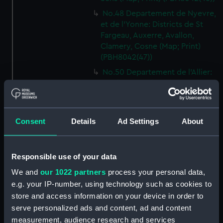
No.48 Departement de Nyevre,
et de l'Yonne: Districts de St
Fargeau, Auxerre, Avallon,
Clamery, Cosne (Map; Print)
(PBH8042(47))
No.50 Departement de l'Allier:
Moulinez, St Pierre le Moutier,
Bourbon l'Archambault (Map;
Print) (PBH8042(48))
No.51 Departement de l'Allier:
Consent
Details
Ad Settings
About
Gannat, Montmarault, Vichy
(Map; Print) (PBH8042(49))
Responsible use of your data
No.52 Departement du Puy de
Dome: Districts de Rion, Thiers,
We and
our 1022 partners
process your personal data,
Ambert, Billon, Clermont (Map;
e.g. your IP-number, using technology such as cookies to
Print) (PBH8042(50))
store and access information on your device in order to
No.53 Departement du Puy de
serve personalized ads and content, ad and content
Dome, du Cantal et de la Haute
measurement, audience research and services