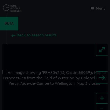
Skip
to
Menu
Close
M
main
content
BETA
Back to search results
+
-