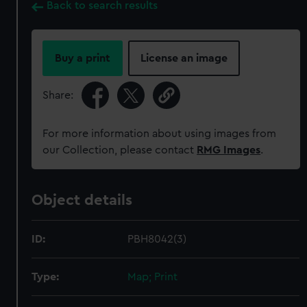
Back to search results
Buy a print
License an image
Share:
For more information about using images from
our Collection, please contact
RMG Images
.
Object details
ID:
PBH8042(3)
Type:
Map; Print