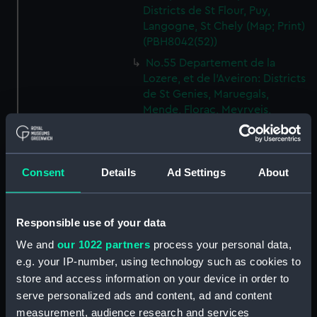
Districts de St Flour, Puy,
Langogne, St Chely (Map; Print)
(PBH8042(52))
No.55 Departement de la
Lozere, et de l'Aveiron: Districts
de St Genies, Maruegals,
Mende, Florac, Meyrveis,
Severac (Map; Print)
(PBH8042(53))
No.56 Departement de
Consent
Details
Ad Settings
About
l'Aveiron, et du Gard: Districts
de Milhau, Vigan, St Affrique
(Map; Print) (PBH8042(54))
Responsible use of your data
No.57 Departement de
We and
our 1022 partners
process your personal data,
l'Herault: Districts de Lodeve,
Bezier, St Pons (Map; Print)
e.g. your IP-number, using technology such as cookies to
(PBH8042(55))
store and access information on your device in order to
serve personalized ads and content, ad and content
No.58 Departement de l'Aude:
measurement, audience research and services
District de Narbonne (Map;