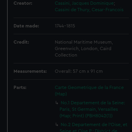
Creator:
Cassini, Jacques Dominique
;
Cassini de Thury, Cesar-Francois
Date made:
1744-1815
Credit:
National Maritime Museum,
Greenwich, London, Caird
Collection
Measurements:
Overall: 57 cm x 91 cm
Parts:
Carte Geometrique de la France
(Map)
No.1 Departement de la Seine:
Paris, St Germain, Versailles
(Map; Print) (PBH8042(1))
No.2 Departement de l'Oise, et
Seine et Oise P.: District de