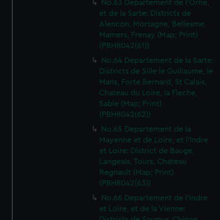
No.63 Departement de l'Orne,
We’d like to use additional cookies to remember your
et de la Sarte: Districts de
preferences, understand how our website is used, and to
Alencon, Mortagne, Bellesme,
help us improve it. We may also use cookies to tailor our
Mamers, Frenay (Map; Print)
marketing to your interests and deliver embedded content
(PBH8042(61))
from third-party sources. You can choose to allow all
No.64 Departement de la Sarte:
cookies, change your preferences or opt-out at any time.
Districts de Sille le Guillaume, le
Mans, Forte Bernard, St Calais,
Chateau du Loire, la Fleche,
Sable (Map; Print)
(PBH8042(62))
No.65 Departement de la
Mayenne et de Loire, et l'Indre
et Loire: District de Bauge,
Langeais, Tours, Chateau
Regnault (Map; Print)
(PBH8042(63))
No.66 Departement de l'Indre
et Loire, et de la Vienne:
Districts de Saumur, Chinon,