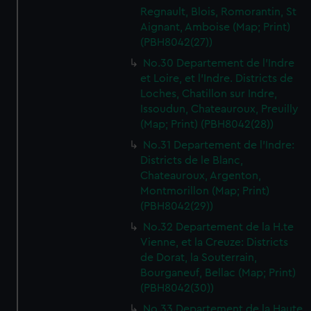
Regnault, Blois, Romorantin, St
Aignant, Amboise (Map; Print)
(PBH8042(27))
No.30 Departement de l'Indre
et Loire, et l'Indre. Districts de
Loches, Chatillon sur Indre,
Issoudun, Chateauroux, Preuilly
(Map; Print) (PBH8042(28))
No.31 Departement de l'Indre:
Districts de le Blanc,
Chateauroux, Argenton,
Montmorillon (Map; Print)
(PBH8042(29))
No.32 Departement de la H.te
Vienne, et la Creuze: Districts
de Dorat, la Souterrain,
Bourganeuf, Bellac (Map; Print)
(PBH8042(30))
No.33 Departement de la Haute