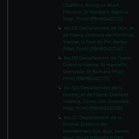
Chatillon, Bourg en Brest,
Prevoux, St Rambert, Nantua
(Map; Print) (PBH8042(115))
No.118 Departement de l'Ain, et
de l'Izere: Districts de Monthuel,
Vienne, la Tour du Pin, Belley
(Map; Print) (PBH8042(116))
No.119 Departement de l'Izere:
Districts Vienne, St Marcellin,
Grenoble, St Romans (Map;
Print) (PBH8042(117))
No.120 Departement de la
Drome, et de l'Izere: Districts
Valence, Grest, Die, Grenoble
(Map; Print) (PBH8042(118))
No.121 Departement de la
Drome: Districts de
Montelimart, Die, Buis, Serres
(Map; Print) (PBH8042(119))