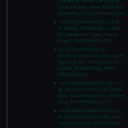
Correze et Cantal: Districts de
Culle, Mauriac, Ussel, Besse and
Murat (Map; Print) (PBH8042(14))
No.15 Departement du Lot, et
du Cantal: Districts de Aurillac,
Mur de Barres, Figeac, Martel
(Map; Print) (PBH8042(15))
No.16 Departement de
L'Aveiron, et du Lot: Districts de
Figeac, Aubin, Villefranche, St
Genies, Rhodez (Map; Print)
(PBH8042(16))
No.17 Departement du Tarn, et
de l'Aveiron: Districts de Gaillac,
Alby, Sauveterre and St Affrique
(Map; Print) (PBH8042(17))
No.18 Departement du Tarn et
de l'Herault: Districts de Lavaur,
Castre, la Caune, St Pons (Map;