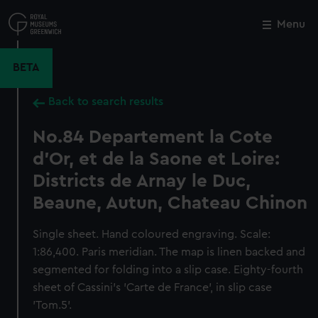
Skip
to
Menu
Close
M
main
content
BETA
Back to search results
No.84 Departement la Cote
d'Or, et de la Saone et Loire:
Districts de Arnay le Duc,
Beaune, Autun, Chateau Chinon
Single sheet. Hand coloured engraving. Scale:
1:86,400. Paris meridian. The map is linen backed and
segmented for folding into a slip case. Eighty-fourth
sheet of Cassini's 'Carte de France', in slip case
'Tom.5'.