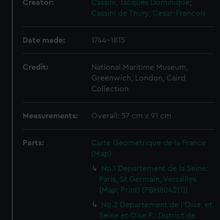
Creator:
Cassini, Jacques Dominique
;
Cassini de Thury, Cesar-Francois
Date made:
1744-1815
Credit:
National Maritime Museum,
Greenwich, London, Caird
Collection
Measurements:
Overall: 57 cm x 91 cm
Parts:
Carte Geometrique de la France
(Map)
No.1 Departement de la Seine:
Paris, St Germain, Versailles
(Map; Print) (PBH8042(1))
No.2 Departement de l'Oise, et
Seine et Oise P.: District de