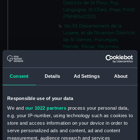
Districts de St Flour, Puy,
Langogne, St Chely (Map; Print)
(PBH8042(52))
No.55 Departement de la
Lozere, et de l'Aveiron: Districts
de St Genies, Maruegals,
Mende, Florac, Meyrveis,
Severac (Map; Print)
(PBH8042(53))
No.56 Departement de
Consent
Details
Ad Settings
About
l'Aveiron, et du Gard: Districts
de Milhau, Vigan, St Affrique
(Map; Print) (PBH8042(54))
Responsible use of your data
No.57 Departement de
l'Herault: Districts de Lodeve,
We and
our 1022 partners
process your personal data,
Bezier, St Pons (Map; Print)
e.g. your IP-number, using technology such as cookies to
(PBH8042(55))
store and access information on your device in order to
No.58 Departement de l'Aude:
serve personalized ads and content, ad and content
District de Narbonne (Map;
measurement, audience research and services