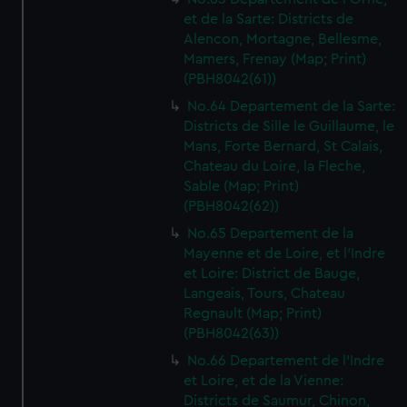
We’d like to use additional cookies to remember your
et de la Sarte: Districts de
preferences, understand how our website is used, and to
Alencon, Mortagne, Bellesme,
help us improve it. We may also use cookies to tailor our
Mamers, Frenay (Map; Print)
marketing to your interests and deliver embedded content
(PBH8042(61))
from third-party sources. You can choose to allow all
No.64 Departement de la Sarte:
cookies, change your preferences or opt-out at any time.
Districts de Sille le Guillaume, le
Mans, Forte Bernard, St Calais,
Chateau du Loire, la Fleche,
Sable (Map; Print)
(PBH8042(62))
No.65 Departement de la
Mayenne et de Loire, et l'Indre
et Loire: District de Bauge,
Langeais, Tours, Chateau
Regnault (Map; Print)
(PBH8042(63))
No.66 Departement de l'Indre
et Loire, et de la Vienne:
Districts de Saumur, Chinon,