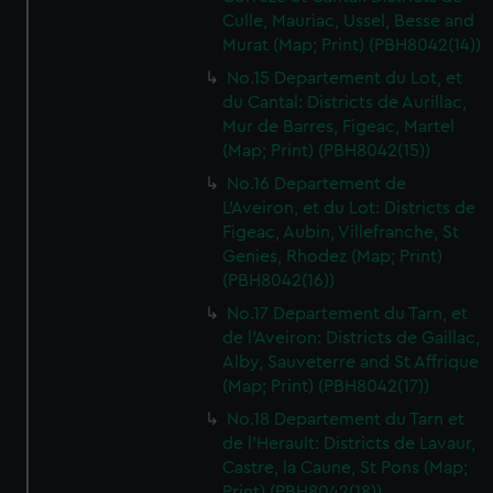
Culle, Mauriac, Ussel, Besse and
Murat (Map; Print) (PBH8042(14))
No.15 Departement du Lot, et
du Cantal: Districts de Aurillac,
Mur de Barres, Figeac, Martel
(Map; Print) (PBH8042(15))
No.16 Departement de
L'Aveiron, et du Lot: Districts de
Figeac, Aubin, Villefranche, St
Genies, Rhodez (Map; Print)
(PBH8042(16))
No.17 Departement du Tarn, et
de l'Aveiron: Districts de Gaillac,
Alby, Sauveterre and St Affrique
(Map; Print) (PBH8042(17))
No.18 Departement du Tarn et
de l'Herault: Districts de Lavaur,
Castre, la Caune, St Pons (Map;
Print) (PBH8042(18))