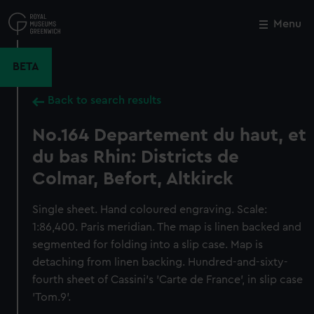
Skip
to
Menu
Close
M
main
content
BETA
Back to search results
No.164 Departement du haut, et
du bas Rhin: Districts de
Colmar, Befort, Altkirck
Single sheet. Hand coloured engraving. Scale:
1:86,400. Paris meridian. The map is linen backed and
segmented for folding into a slip case. Map is
detaching from linen backing. Hundred-and-sixty-
fourth sheet of Cassini's 'Carte de France', in slip case
'Tom.9'.