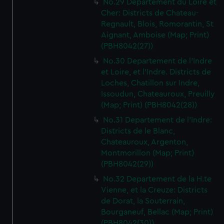
No.29 Departement du Loire et
Cher: Districts de Chateau-
Regnault, Blois, Romorantin, St
Aignant, Amboise (Map; Print)
(PBH8042(27))
No.30 Departement de l'Indre
et Loire, et l'Indre. Districts de
Loches, Chatillon sur Indre,
Issoudun, Chateauroux, Preuilly
(Map; Print) (PBH8042(28))
No.31 Departement de l'Indre:
Districts de le Blanc,
Chateauroux, Argenton,
Montmorillon (Map; Print)
(PBH8042(29))
No.32 Departement de la H.te
Vienne, et la Creuze: Districts
de Dorat, la Souterrain,
Bourganeuf, Bellac (Map; Print)
(PBH8042(30))