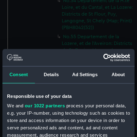
No.54 Departement de la H.te
Loire, et du Cantal, et La Lozere:
Districts de St Flour, Puy,
Langogne, St Chely (Map; Print)
(PBH8042(52))
No.55 Departement de la
Lozere, et de l'Aveiron: Districts
de St Genies, Maruegals,
Mende, Florac, Meyrveis,
Severac (Map; Print)
(PBH8042(53))
Consent
Details
Ad Settings
About
No.56 Departement de
l'Aveiron, et du Gard: Districts
de Milhau, Vigan, St Affrique
Responsible use of your data
(Map; Print) (PBH8042(54))
We and
our 1022 partners
process your personal data,
No.57 Departement de
e.g. your IP-number, using technology such as cookies to
l'Herault: Districts de Lodeve,
store and access information on your device in order to
Bezier, St Pons (Map; Print)
serve personalized ads and content, ad and content
(PBH8042(55))
measurement, audience research and services