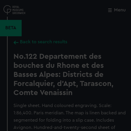
Skip
to
Menu
Close
M
main
content
BETA
Back to search results
No.122 Departement des
bouches du Rhone et des
Basses Alpes: Districts de
Forcalquier, d'Apt, Tarascon,
Comte Venaissin
Single sheet. Hand coloured engraving. Scale:
1:86,400. Paris meridian. The map is linen backed and
segmented for folding into a slip case. Includes
Avignon. Hundred-and-twenty-second sheet of