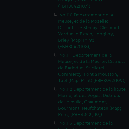
Longivry (Map; Print)
(PBH8042(107))
No.110 Departement de la
Meuse, et de la Mozelle:
Districts de Stenay, Clermont,
Verdun, d'Estain, Longivry,
Briey (Map; Print)
(PBH8042(108))
No.111 Departement de la
Meuse, et de la Meurte: Districts
de Barledue, St Mietel,
Commercy, Pont a Mousson,
Toul (Map; Print) (PBH8042(109))
No.112 Departement de la haute
Marne, et des Voges: Districts
de Joinville, Chaumont,
Bourmont, Neufchateau (Map;
Print) (PBH8042(110))
No.113 Departement de la