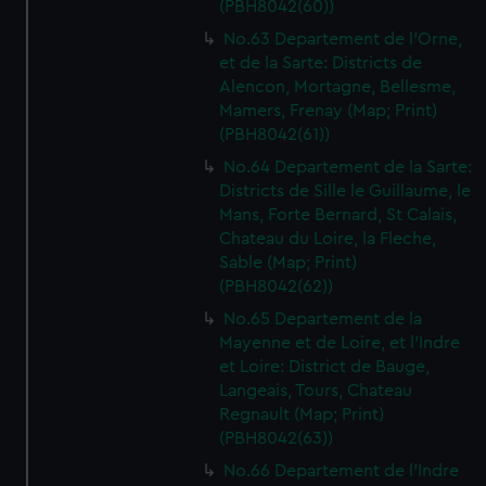
(PBH8042(60))
We’d like to use additional cookies to remember your
preferences, understand how our website is used, and to
No.63 Departement de l'Orne,
help us improve it. We may also use cookies to tailor our
et de la Sarte: Districts de
Alencon, Mortagne, Bellesme,
marketing to your interests and deliver embedded content
Mamers, Frenay (Map; Print)
from third-party sources. You can choose to allow all
(PBH8042(61))
cookies, change your preferences or opt-out at any time.
No.64 Departement de la Sarte:
Districts de Sille le Guillaume, le
Mans, Forte Bernard, St Calais,
Chateau du Loire, la Fleche,
Sable (Map; Print)
(PBH8042(62))
No.65 Departement de la
Mayenne et de Loire, et l'Indre
et Loire: District de Bauge,
Langeais, Tours, Chateau
Regnault (Map; Print)
(PBH8042(63))
No.66 Departement de l'Indre