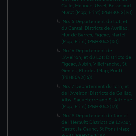
Culle, Mauriac, Ussel, Besse and
Murat (Map; Print) (PBH8042(14))
No.15 Departement du Lot, et
du Cantal: Districts de Aurillac,
Mur de Barres, Figeac, Martel
(Map; Print) (PBH8042(15))
No.16 Departement de
L'Aveiron, et du Lot: Districts de
Figeac, Aubin, Villefranche, St
Genies, Rhodez (Map; Print)
(PBH8042(16))
No.17 Departement du Tarn, et
de l'Aveiron: Districts de Gaillac,
Alby, Sauveterre and St Affrique
(Map; Print) (PBH8042(17))
No.18 Departement du Tarn et
de l'Herault: Districts de Lavaur,
Castre, la Caune, St Pons (Map;
Print) (PBH8042(18))