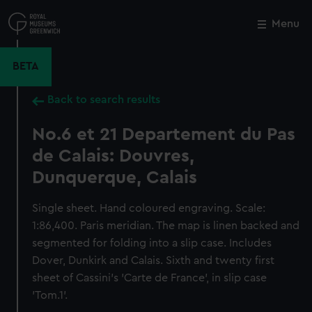
Skip
to
Menu
Close
M
main
content
BETA
Back to search results
No.6 et 21 Departement du Pas
de Calais: Douvres,
Dunquerque, Calais
Single sheet. Hand coloured engraving. Scale:
1:86,400. Paris meridian. The map is linen backed and
segmented for folding into a slip case. Includes
Dover, Dunkirk and Calais. Sixth and twenty first
sheet of Cassini's 'Carte de France', in slip case
'Tom.1'.