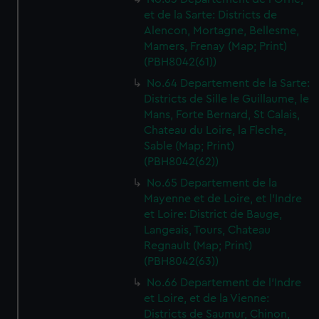
We’d like to use additional cookies to remember your
et de la Sarte: Districts de
preferences, understand how our website is used, and to
Alencon, Mortagne, Bellesme,
help us improve it. We may also use cookies to tailor our
Mamers, Frenay (Map; Print)
marketing to your interests and deliver embedded content
(PBH8042(61))
from third-party sources. You can choose to allow all
No.64 Departement de la Sarte:
cookies, change your preferences or opt-out at any time.
Districts de Sille le Guillaume, le
Mans, Forte Bernard, St Calais,
Chateau du Loire, la Fleche,
Sable (Map; Print)
(PBH8042(62))
No.65 Departement de la
Mayenne et de Loire, et l'Indre
et Loire: District de Bauge,
Langeais, Tours, Chateau
Regnault (Map; Print)
(PBH8042(63))
No.66 Departement de l'Indre
et Loire, et de la Vienne:
Districts de Saumur, Chinon,