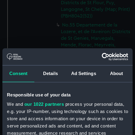
Districts de St Flour, Puy,
Langogne, St Chely (Map; Print)
(PBH8042(52))
No.55 Departement de la
Lozere, et de l'Aveiron: Districts
de St Genies, Maruegals,
Mende, Florac, Meyrveis,
Severac (Map; Print)
(PBH8042(53))
No.56 Departement de
Consent
Details
Ad Settings
About
l'Aveiron, et du Gard: Districts
de Milhau, Vigan, St Affrique
(Map; Print) (PBH8042(54))
Responsible use of your data
No.57 Departement de
l'Herault: Districts de Lodeve,
We and
our 1022 partners
process your personal data,
Bezier, St Pons (Map; Print)
e.g. your IP-number, using technology such as cookies to
(PBH8042(55))
store and access information on your device in order to
No.58 Departement de l'Aude:
serve personalized ads and content, ad and content
District de Narbonne (Map;
measurement, audience research and services