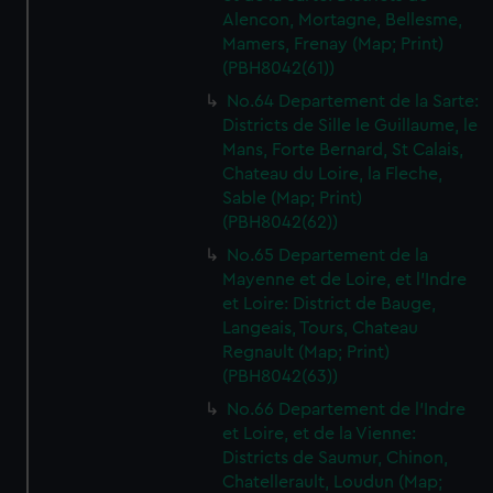
We’d like to use additional cookies to remember your
Alencon, Mortagne, Bellesme,
preferences, understand how our website is used, and to
Mamers, Frenay (Map; Print)
help us improve it. We may also use cookies to tailor our
(PBH8042(61))
marketing to your interests and deliver embedded content
No.64 Departement de la Sarte:
from third-party sources. You can choose to allow all
Districts de Sille le Guillaume, le
cookies, change your preferences or opt-out at any time.
Mans, Forte Bernard, St Calais,
Chateau du Loire, la Fleche,
Sable (Map; Print)
(PBH8042(62))
No.65 Departement de la
Mayenne et de Loire, et l'Indre
et Loire: District de Bauge,
Langeais, Tours, Chateau
Regnault (Map; Print)
(PBH8042(63))
No.66 Departement de l'Indre
et Loire, et de la Vienne:
Districts de Saumur, Chinon,
Chatellerault, Loudun (Map;