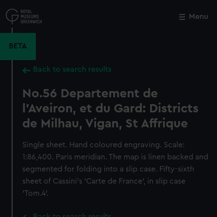
Skip
to
Menu
Close
M
main
content
BETA
Back to search results
No.56 Departement de
l'Aveiron, et du Gard: Districts
de Milhau, Vigan, St Affrique
Single sheet. Hand coloured engraving. Scale:
1:86,400. Paris meridian. The map is linen backed and
segmented for folding into a slip case. Fifty-sixth
sheet of Cassini's 'Carte de France', in slip case
'Tom.4'.
Back to search results