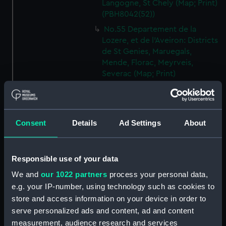
Langogne, St Chely (Map; Print)
(PBH8042(52))
No.55 Departement de la
Lozere, et de l'Aveiron: Districts
de St Genies, Maruegals,
Mende, Florac, Meyrveis,
Severac (Map; Print)
(PBH8042(53))
No.56 Departement de
l'Aveiron, et du Gard: Districts
de Milhau, Vigan, St Affrique
Consent
Details
Ad Settings
About
(Map; Print) (PBH8042(54))
No.57 Departement de
Responsible use of your data
l'Herault: Districts de Lodeve,
Bezier, St Pons (Map; Print)
We and
our 1022 partners
process your personal data,
(PBH8042(55))
e.g. your IP-number, using technology such as cookies to
No.58 Departement de l'Aude:
store and access information on your device in order to
District de Narbonne (Map;
serve personalized ads and content, ad and content
Print) (PBH8042(56))
measurement, audience research and services