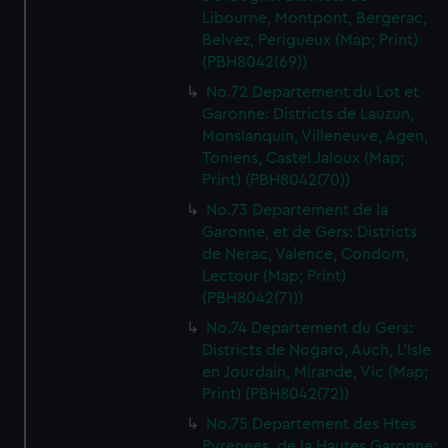
Libourne, Montpont, Bergerac,
Belvez, Perigueux (Map; Print)
(PBH8042(69))
No.72 Departement du Lot et
Garonne: Districts de Lauzun,
Monslanquin, Villeneuve, Agen,
Toniens, Castel Jaloux (Map;
Print) (PBH8042(70))
No.73 Departement de la
Garonne, et de Gers: Districts
de Nerac, Valence, Condom,
Lectour (Map; Print)
(PBH8042(71))
No.74 Departement du Gers:
Districts de Nogaro, Auch, L'Isle
en Jourdain, Mirande, Vic (Map;
Print) (PBH8042(72))
No.75 Departement des Htes
Pyrenees, de la Hautes Garonne: