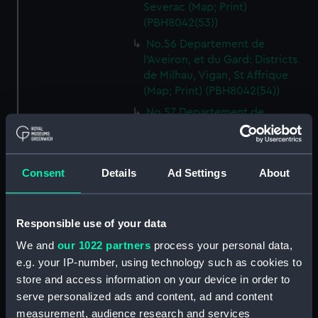
Severac (Map; Print)
(PBH8042(53))
No.56 Departement de
l'Aveiron, et du Gard: Districts
de Milhau, Vigan, St Affrique
(Map; Print) (PBH8042(54))
No.57 Departement de
l'Herault: Districts de Lodeve,
Bezier, St Pons (Map; Print)
(PBH8042(55))
Consent
Details
Ad Settings
About
No.58 Departement de l'Aude:
District de Narbonne (Map;
Print) (PBH8042(56))
Responsible use of your data
No.59 Departement de
We and
our 1022 partners
process your personal data,
Pyrenees Orientales: District de
e.g. your IP-number, using technology such as cookies to
Perpignan, Ceret (Map; Print)
store and access information on your device in order to
(PBH8042(57))
serve personalized ads and content, ad and content
No.60 Departement de Seine
measurement, audience research and services
Inferieure: Districts de