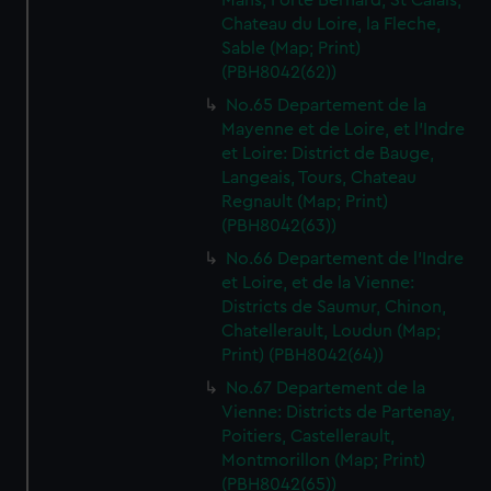
Mans, Forte Bernard, St Calais,
We’d like to use additional cookies to remember your
Chateau du Loire, la Fleche,
preferences, understand how our website is used, and to
Sable (Map; Print)
help us improve it. We may also use cookies to tailor our
(PBH8042(62))
marketing to your interests and deliver embedded content
No.65 Departement de la
from third-party sources. You can choose to allow all
Mayenne et de Loire, et l'Indre
cookies, change your preferences or opt-out at any time.
et Loire: District de Bauge,
Langeais, Tours, Chateau
Regnault (Map; Print)
(PBH8042(63))
No.66 Departement de l'Indre
et Loire, et de la Vienne:
Districts de Saumur, Chinon,
Chatellerault, Loudun (Map;
Print) (PBH8042(64))
No.67 Departement de la
Vienne: Districts de Partenay,
Poitiers, Castellerault,
Montmorillon (Map; Print)
(PBH8042(65))