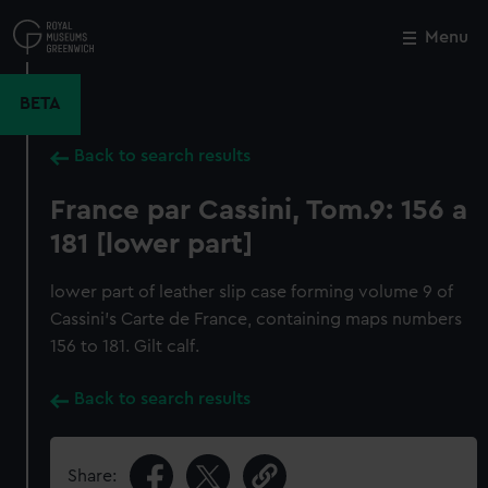
Skip
to
Menu
Close
M
main
content
BETA
Back to search results
France par Cassini, Tom.9: 156 a
181 [lower part]
lower part of leather slip case forming volume 9 of
Cassini's Carte de France, containing maps numbers
156 to 181. Gilt calf.
Back to search results
Share: