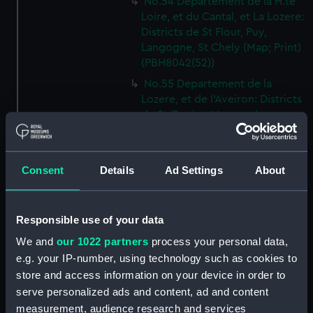
No.54 Departement de la H.te
Loire, et du Cantal, et La Lozere:
Districts de St Flour, Puy,
Langogne, St Chely (Map; Print)
(PBH8042(52))
No.55 Departement de la
Lozere, et de l'Aveiron: Districts
de St Genies, Maruegals,
Mende, Florac, Meyrveis,
Severac (Map; Print)
(PBH8042(53))
Consent
Details
Ad Settings
About
No.56 Departement de
l'Aveiron, et du Gard: Districts
de Milhau, Vigan, St Affrique
Responsible use of your data
(Map; Print) (PBH8042(54))
We and
our 1022 partners
process your personal data,
No.57 Departement de
e.g. your IP-number, using technology such as cookies to
l'Herault: Districts de Lodeve,
store and access information on your device in order to
Bezier, St Pons (Map; Print)
serve personalized ads and content, ad and content
(PBH8042(55))
measurement, audience research and services