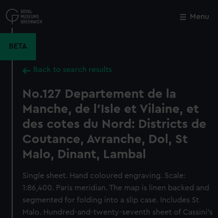
Skip
to
Menu
Close
M
main
content
BETA
Back to search results
No.127 Departement de la
Manche, de l'Isle et Vilaine, et
des cotes du Nord: Districts de
Coutance, Avranche, Dol, St
Malo, Dinant, Lambal
Single sheet. Hand coloured engraving. Scale:
1:86,400. Paris meridian. The map is linen backed and
segmented for folding into a slip case. Includes St
Malo. Hundred-and-twenty-seventh sheet of Cassini's