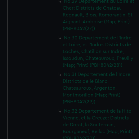
No.29 Departement du Loire et
Cher: Districts de Chateau-
Regnault, Blois, Romorantin, St
Aignant, Amboise (Map; Print)
(PBH8042(27))
No.30 Departement de l'Indre
et Loire, et l'Indre. Districts de
Loches, Chatillon sur Indre,
Issoudun, Chateauroux, Preuilly
(Map; Print) (PBH8042(28))
No.31 Departement de l'Indre:
Districts de le Blanc,
Chateauroux, Argenton,
Montmorillon (Map; Print)
(PBH8042(29))
No.32 Departement de la H.te
Vienne, et la Creuze: Districts
de Dorat, la Souterrain,
Bourganeuf, Bellac (Map; Print)
(PBH8042(30))