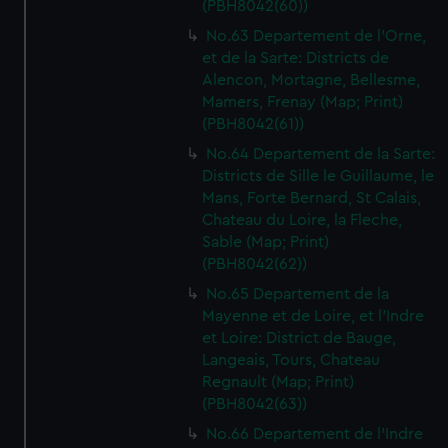
(PBH8042(60))
We’d like to use additional cookies to remember your
preferences, understand how our website is used, and to
No.63 Departement de l'Orne,
help us improve it. We may also use cookies to tailor our
et de la Sarte: Districts de
Alencon, Mortagne, Bellesme,
marketing to your interests and deliver embedded content
Mamers, Frenay (Map; Print)
from third-party sources. You can choose to allow all
(PBH8042(61))
cookies, change your preferences or opt-out at any time.
No.64 Departement de la Sarte:
Districts de Sille le Guillaume, le
Mans, Forte Bernard, St Calais,
Chateau du Loire, la Fleche,
Sable (Map; Print)
(PBH8042(62))
No.65 Departement de la
Mayenne et de Loire, et l'Indre
et Loire: District de Bauge,
Langeais, Tours, Chateau
Regnault (Map; Print)
(PBH8042(63))
No.66 Departement de l'Indre