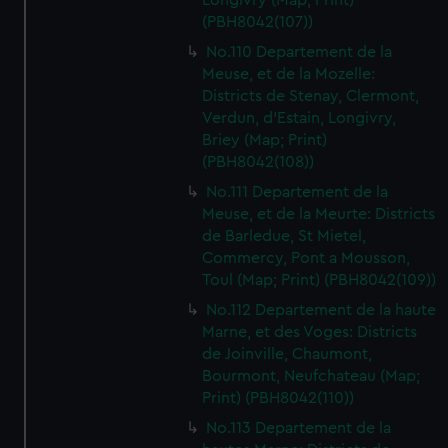
Longivry (Map; Print)
(PBH8042(107))
No.110 Departement de la
Meuse, et de la Mozelle:
Districts de Stenay, Clermont,
Verdun, d'Estain, Longivry,
Briey (Map; Print)
(PBH8042(108))
No.111 Departement de la
Meuse, et de la Meurte: Districts
de Barledue, St Mietel,
Commercy, Pont a Mousson,
Toul (Map; Print) (PBH8042(109))
No.112 Departement de la haute
Marne, et des Voges: Districts
de Joinville, Chaumont,
Bourmont, Neufchateau (Map;
Print) (PBH8042(110))
No.113 Departement de la