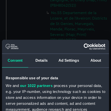
Langogne, St Chely (Map; Print)
(PBH8042(52))
No.55 Departement de la
Lozere, et de l'Aveiron: Districts
de St Genies, Maruegals,
Mende, Florac, Meyrveis,
Severac (Map; Print)
(PBH8042(53))
No.56 Departement de
l'Aveiron, et du Gard: Districts
de Milhau, Vigan, St Affrique
Consent
Details
Ad Settings
About
(Map; Print) (PBH8042(54))
No.57 Departement de
l'Herault: Districts de Lodeve,
Responsible use of your data
Bezier, St Pons (Map; Print)
We and
our 1022 partners
process your personal data,
(PBH8042(55))
e.g. your IP-number, using technology such as cookies to
No.58 Departement de l'Aude:
store and access information on your device in order to
District de Narbonne (Map;
serve personalized ads and content, ad and content
Print) (PBH8042(56))
measurement, audience research and services