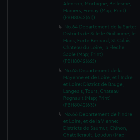
We’d like to use additional cookies to remember your
Alencon, Mortagne, Bellesme,
preferences, understand how our website is used, and to
Mamers, Frenay (Map; Print)
(PBH8042(61))
help us improve it. We may also use cookies to tailor our
marketing to your interests and deliver embedded content
No.64 Departement de la Sarte:
from third-party sources. You can choose to allow all
Districts de Sille le Guillaume, le
cookies, change your preferences or opt-out at any time.
Mans, Forte Bernard, St Calais,
Chateau du Loire, la Fleche,
Sable (Map; Print)
(PBH8042(62))
No.65 Departement de la
Mayenne et de Loire, et l'Indre
et Loire: District de Bauge,
Langeais, Tours, Chateau
Regnault (Map; Print)
(PBH8042(63))
No.66 Departement de l'Indre
et Loire, et de la Vienne:
Districts de Saumur, Chinon,
Chatellerault, Loudun (Map;