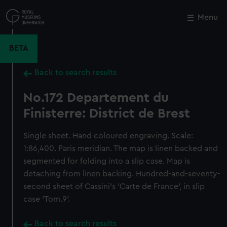
Skip
to
Menu
Close
M
main
content
BETA
Back to search results
No.172 Departement du
Finisterre: District de Brest
Single sheet. Hand coloured engraving. Scale:
1:86,400. Paris meridian. The map is linen backed and
segmented for folding into a slip case. Map is
detaching from linen backing. Hundred-and-seventy-
second sheet of Cassini's 'Carte de France', in slip
case 'Tom.9'.
Back to search results